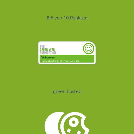
8,6 von 10 Punkten
green hosted