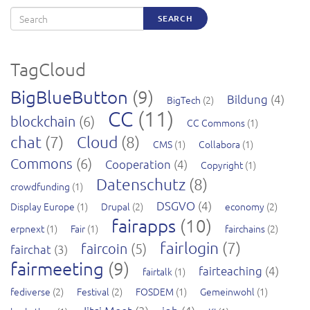
Search
SEARCH
TagCloud
BigBlueButton
(9)
Bildung
(4)
BigTech
(2)
CC
(11)
blockchain
(6)
CC Commons
(1)
chat
(7)
Cloud
(8)
CMS
(1)
Collabora
(1)
Commons
(6)
Cooperation
(4)
Copyright
(1)
Datenschutz
(8)
crowdfunding
(1)
DSGVO
(4)
Display Europe
(1)
Drupal
(2)
economy
(2)
fairapps
(10)
erpnext
(1)
Fair
(1)
fairchains
(2)
fairlogin
(7)
faircoin
(5)
fairchat
(3)
fairmeeting
(9)
fairteaching
(4)
fairtalk
(1)
fediverse
(2)
Festival
(2)
FOSDEM
(1)
Gemeinwohl
(1)