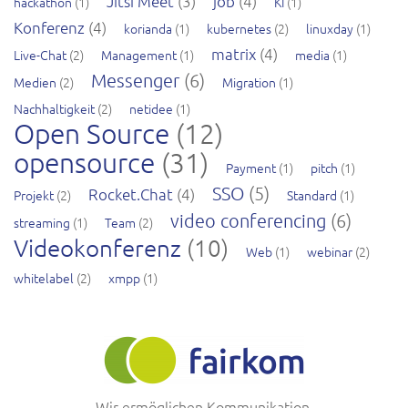
Jitsi Meet
(3)
job
(4)
hackathon
(1)
KI
(1)
Konferenz
(4)
korianda
(1)
kubernetes
(2)
linuxday
(1)
matrix
(4)
Live-Chat
(2)
Management
(1)
media
(1)
Messenger
(6)
Medien
(2)
Migration
(1)
Nachhaltigkeit
(2)
netidee
(1)
Open Source
(12)
opensource
(31)
Payment
(1)
pitch
(1)
SSO
(5)
Rocket.Chat
(4)
Projekt
(2)
Standard
(1)
video conferencing
(6)
streaming
(1)
Team
(2)
Videokonferenz
(10)
Web
(1)
webinar
(2)
whitelabel
(2)
xmpp
(1)
Wir ermöglichen Kommunikation.