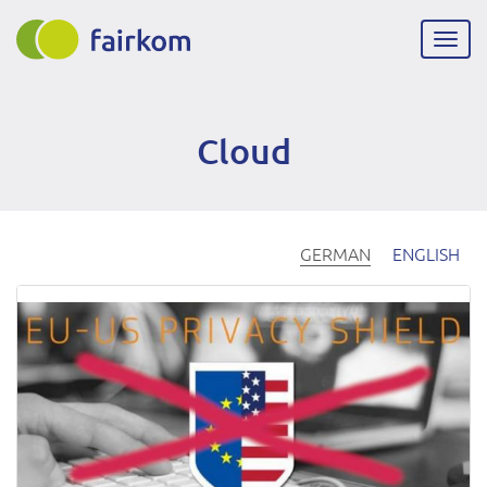
Direkt
zum
Navig
Inhalt
aktiv
Cloud
GERMAN
ENGLISH