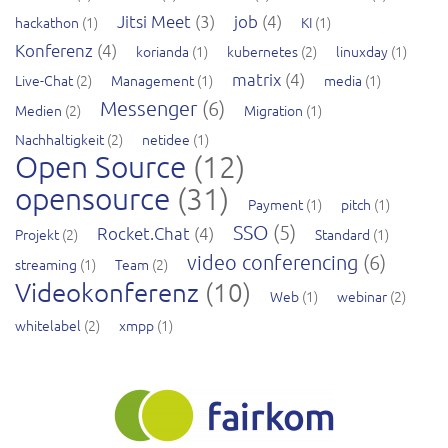
Jitsi Meet
(3)
job
(4)
hackathon
(1)
KI
(1)
Konferenz
(4)
korianda
(1)
kubernetes
(2)
linuxday
(1)
matrix
(4)
Live-Chat
(2)
Management
(1)
media
(1)
Messenger
(6)
Medien
(2)
Migration
(1)
Nachhaltigkeit
(2)
netidee
(1)
Open Source
(12)
opensource
(31)
Payment
(1)
pitch
(1)
SSO
(5)
Rocket.Chat
(4)
Projekt
(2)
Standard
(1)
video conferencing
(6)
streaming
(1)
Team
(2)
Videokonferenz
(10)
Web
(1)
webinar
(2)
whitelabel
(2)
xmpp
(1)