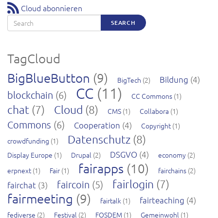
Cloud abonnieren
Search
SEARCH
TagCloud
BigBlueButton
(9)
Bildung
(4)
BigTech
(2)
CC
(11)
blockchain
(6)
CC Commons
(1)
chat
(7)
Cloud
(8)
CMS
(1)
Collabora
(1)
Commons
(6)
Cooperation
(4)
Copyright
(1)
Datenschutz
(8)
crowdfunding
(1)
DSGVO
(4)
Display Europe
(1)
Drupal
(2)
economy
(2)
fairapps
(10)
erpnext
(1)
Fair
(1)
fairchains
(2)
fairlogin
(7)
faircoin
(5)
fairchat
(3)
fairmeeting
(9)
fairteaching
(4)
fairtalk
(1)
fediverse
(2)
Festival
(2)
FOSDEM
(1)
Gemeinwohl
(1)