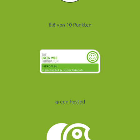
8,6 von 10 Punkten
green hosted