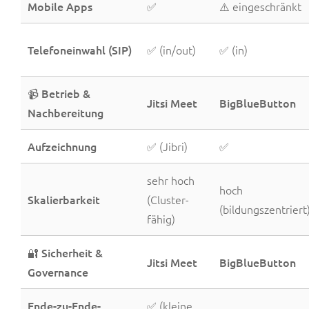
Mobile Apps
✅
⚠️ eingeschränkt
Telefoneinwahl (SIP)
✅ (in/out)
✅ (in)
📹 Betrieb &
Jitsi Meet
BigBlueButton
Nachbereitung
Aufzeichnung
✅ (Jibri)
✅
sehr hoch
hoch
Skalierbarkeit
(Cluster-
(bildungszentriert
fähig)
🔐 Sicherheit &
Jitsi Meet
BigBlueButton
Governance
Ende-zu-Ende-
✅ (kleine