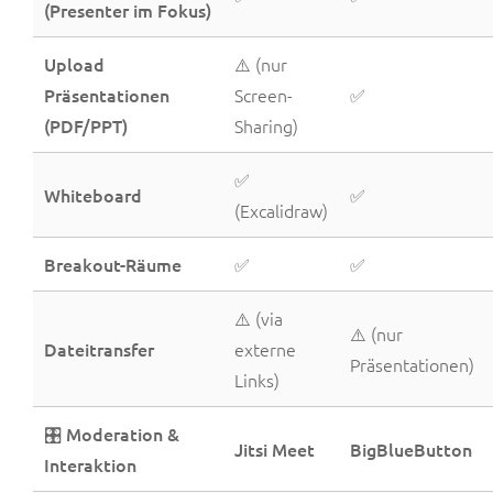
(Presenter im Fokus)
Upload
⚠️ (nur
Präsentationen
Screen-
✅
(PDF/PPT)
Sharing)
✅
Whiteboard
✅
(Excalidraw)
Breakout-Räume
✅
✅
⚠️ (via
⚠️ (nur
Dateitransfer
externe
Präsentationen)
Links)
🎛️ Moderation &
Jitsi Meet
BigBlueButton
Interaktion