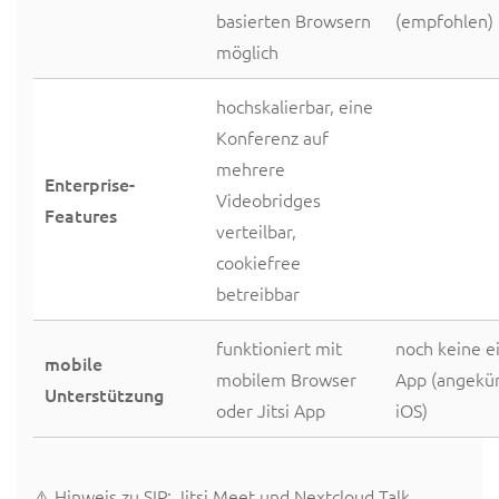
basierten Browsern
(empfohlen)
möglich
hochskalierbar, eine
Konferenz auf
mehrere
Enterprise-
Videobridges
Features
verteilbar,
cookiefree
betreibbar
funktioniert mit
noch keine e
mobile
mobilem Browser
App (angekün
Unterstützung
oder Jitsi App
iOS)
⚠️ Hinweis zu SIP: Jitsi Meet und Nextcloud Talk