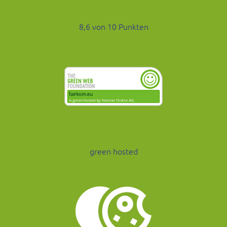
8,6 von 10 Punkten
green hosted