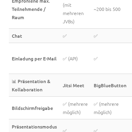
Empfohlene max.
(mit
Teilnehmende /
~200 bis 500
mehreren
Raum
JVBs)
Chat
✅
✅
Einladung per E-Mail
✅ (API)
✅
📊 Präsentation &
Jitsi Meet
BigBlueButton
Kollaboration
✅ (mehrere
✅ (mehrere
Bildschirmfreigabe
möglich)
möglich)
Präsentationsmodus
✅
✅