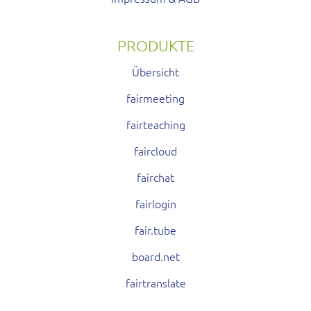
PRODUKTE
Übersicht
fairmeeting
fairteaching
faircloud
fairchat
fairlogin
fair.tube
board.net
fairtranslate