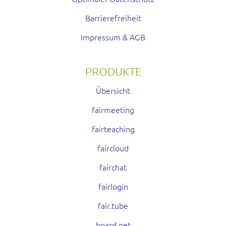
Barrierefreiheit
Impressum & AGB
PRODUKTE
Übersicht
fairmeeting
fairteaching
faircloud
fairchat
fairlogin
fair.tube
board.net