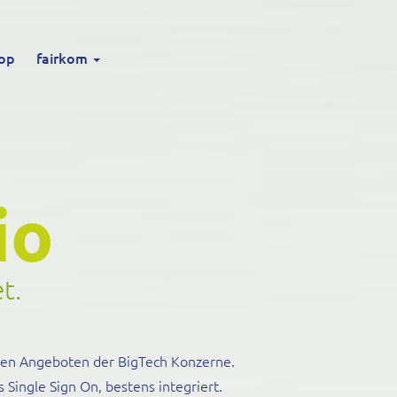
op
fairkom
io
et.
 den Angeboten der BigTech Konzerne.
ingle Sign On, bestens integriert.