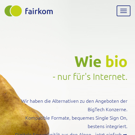
Direkt
zum
Navig
Inhalt
aktiv
Wie
bio
- nur für's Internet.
Wir haben die Alternativen zu den Angeboten der
BigTech Konzerne.
Kompatible Formate, bequemes Single Sign On,
bestens integriert.
Digitale Souveränität aus den Alpen - jetzt einfach
➡️