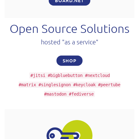
BOARD.NET
Open Source Solutions
hosted "as a service"
SHOP
#jitsi #bigbluebutton #nextcloud
#matrix #singlesignon #keycloak #peertube
#mastodon #fediverse