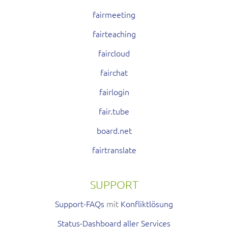
fairmeeting
fairteaching
faircloud
fairchat
fairlogin
fair.tube
board.net
fairtranslate
SUPPORT
Support-FAQs
mit
Konfliktlösung
Status-Dashboard aller Services