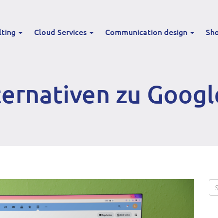
lting
Cloud Services
Communication design
Sh
ternativen zu Goog
Se