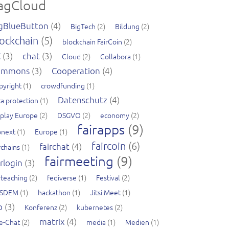
agCloud
gBlueButton
(4)
BigTech
(2)
Bildung
(2)
ockchain
(5)
blockchain FairCoin
(2)
C
(3)
chat
(3)
Cloud
(2)
Collabora
(1)
ommons
(3)
Cooperation
(4)
pyright
(1)
crowdfunding
(1)
Datenschutz
(4)
a protection
(1)
splay Europe
(2)
DSGVO
(2)
economy
(2)
fairapps
(9)
pnext
(1)
Europe
(1)
faircoin
(6)
fairchat
(4)
rchains
(1)
fairmeeting
(9)
irlogin
(3)
rteaching
(2)
fediverse
(1)
Festival
(2)
SDEM
(1)
hackathon
(1)
Jitsi Meet
(1)
b
(3)
Konferenz
(2)
kubernetes
(2)
matrix
(4)
ve-Chat
(2)
media
(1)
Medien
(1)