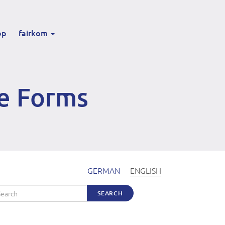
op
fairkom
le Forms
GERMAN
ENGLISH
arch
SEARCH