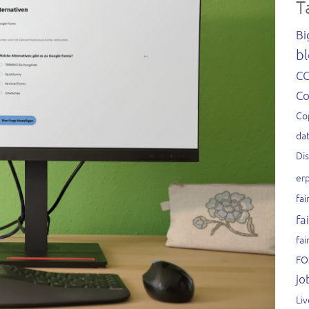
T
Bi
bl
C
C
Co
dat
Di
er
fai
fa
fai
FO
jo
Li