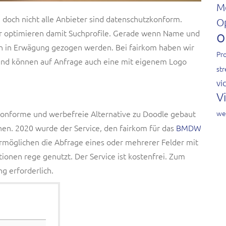
M
 doch nicht alle Anbieter sind datenschutzkonform.
O
o
er optimieren damit Suchprofile. Gerade wenn Name und
en in Erwägung gezogen werden. Bei fairkom haben wir
Pro
und können auf Anfrage auch eine mit eigenem Logo
st
vi
V
we
konforme und werbefreie Alternative zu Doodle gebaut
n. 2020 wurde der Service, den fairkom für das
BMDW
rmöglichen die Abfrage eines oder mehrerer Felder mit
onen rege genutzt. Der Service ist kostenfrei. Zum
g erforderlich.