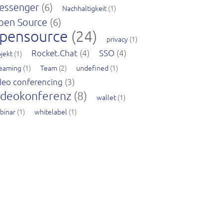
essenger
(6)
Nachhaltigkeit
(1)
pen Source
(6)
pensource
(24)
privacy
(1)
Rocket.Chat
(4)
SSO
(4)
jekt
(1)
reaming
(1)
Team
(2)
undefined
(1)
deo conferencing
(3)
ideokonferenz
(8)
wallet
(1)
binar
(1)
whitelabel
(1)