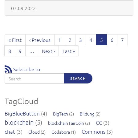
07.09.2022
Pagination
First
« First
Previous
‹ Previous
Page
1
Page
2
Page
3
Page
4
Current
5
Page
6
Page
7
page
page
page
Page
8
Page
9
…
Next
Next ›
Last
Last »
page
page
Subscribe to
Search
SEARCH
TagCloud
BigBlueButton
(4)
BigTech
(2)
Bildung
(2)
blockchain
(5)
CC
(3)
blockchain FairCoin
(2)
chat
(3)
Commons
(3)
Cloud
(2)
Collabora
(1)