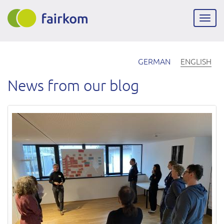
Skip
to
Togg
main
navig
content
GERMAN
ENGLISH
News from our blog