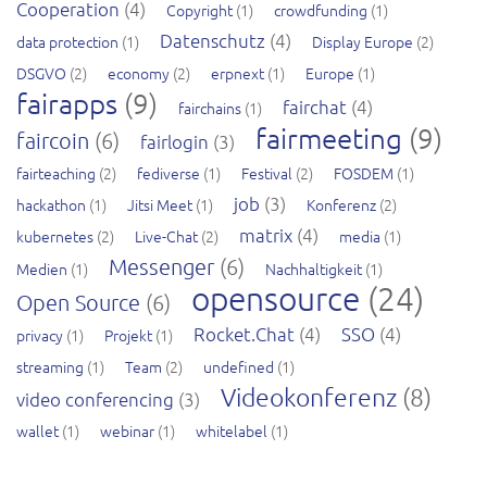
Cooperation
(4)
Copyright
(1)
crowdfunding
(1)
Datenschutz
(4)
data protection
(1)
Display Europe
(2)
DSGVO
(2)
economy
(2)
erpnext
(1)
Europe
(1)
fairapps
(9)
fairchat
(4)
fairchains
(1)
fairmeeting
(9)
faircoin
(6)
fairlogin
(3)
fairteaching
(2)
fediverse
(1)
Festival
(2)
FOSDEM
(1)
job
(3)
hackathon
(1)
Jitsi Meet
(1)
Konferenz
(2)
matrix
(4)
kubernetes
(2)
Live-Chat
(2)
media
(1)
Messenger
(6)
Medien
(1)
Nachhaltigkeit
(1)
opensource
(24)
Open Source
(6)
Rocket.Chat
(4)
SSO
(4)
privacy
(1)
Projekt
(1)
streaming
(1)
Team
(2)
undefined
(1)
Videokonferenz
(8)
video conferencing
(3)
wallet
(1)
webinar
(1)
whitelabel
(1)