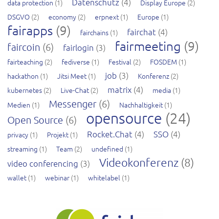
Datenschutz
(4)
data protection
(1)
Display Europe
(2)
DSGVO
(2)
economy
(2)
erpnext
(1)
Europe
(1)
fairapps
(9)
fairchat
(4)
fairchains
(1)
fairmeeting
(9)
faircoin
(6)
fairlogin
(3)
fairteaching
(2)
fediverse
(1)
Festival
(2)
FOSDEM
(1)
job
(3)
hackathon
(1)
Jitsi Meet
(1)
Konferenz
(2)
matrix
(4)
kubernetes
(2)
Live-Chat
(2)
media
(1)
Messenger
(6)
Medien
(1)
Nachhaltigkeit
(1)
opensource
(24)
Open Source
(6)
Rocket.Chat
(4)
SSO
(4)
privacy
(1)
Projekt
(1)
streaming
(1)
Team
(2)
undefined
(1)
Videokonferenz
(8)
video conferencing
(3)
wallet
(1)
webinar
(1)
whitelabel
(1)