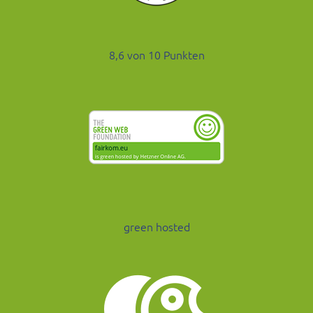
8,6 von 10 Punkten
green hosted