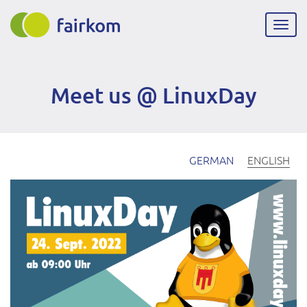
Skip
to
Togg
main
navig
content
Meet us @ LinuxDay
GERMAN
ENGLISH