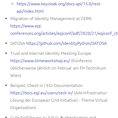
https://www.keycloak.org/docs-api/15.0/rest-
api/index.html
Migration of Identity Management at CERN
https://www.epj-
conferences.org/articles/epjconf/pdf/2020/21/epjconf_
SATOSA
https://github.com/IdentityPython/SATOSA
Trust and Internet Identity Meeting Europe
https://www.tiimeworkshop.eu/
(
Konferenz
üblicherweise jährlich
im Februar am FH Technikum
Wien)
Beispiel: Check-in | EGI Documentation
https://docs.egi.eu/users/ceck-in/
(AAI-Infrastruktur
Lösung der European Grid Initiative) - Thema Virtual
Organizations
Gute Einführung zu AAI (=
A
uthentication and