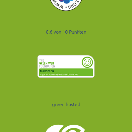
8,6 von 10 Punkten
green hosted