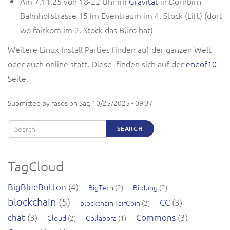
Am 7.11.25 von 18-22 Uhr im
Gravitat
in Dornbirn
Bahnhofstrasse 15 im Eventraum im 4. Stock (Lift) (dort
wo fairkom im 2. Stock das Büro hat)
Weitere Linux Install Parties finden auf der ganzen Welt
oder auch online statt. Diese finden sich auf der
endof10
Seite.
Submitted by
rasos
on
Sat, 10/25/2025 - 09:37
Search
SEARCH
TagCloud
BigBlueButton
(4)
BigTech
(2)
Bildung
(2)
blockchain
(5)
CC
(3)
blockchain FairCoin
(2)
chat
(3)
Commons
(3)
Cloud
(2)
Collabora
(1)