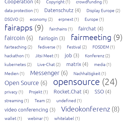
Cooperation
(4)
Copyright
(1)
crowdfunding
(1)
Datenschutz
(4)
data protection
(1)
Display Europe
(2)
DSGVO
(2)
economy
(2)
erpnext
(1)
Europe
(1)
fairapps
(9)
fairchat
(4)
fairchains
(1)
fairmeeting
(9)
faircoin
(6)
fairlogin
(3)
fairteaching
(2)
fediverse
(1)
Festival
(2)
FOSDEM
(1)
job
(3)
hackathon
(1)
Jitsi Meet
(1)
Konferenz
(2)
matrix
(4)
kubernetes
(2)
Live-Chat
(2)
media
(1)
Messenger
(6)
Medien
(1)
Nachhaltigkeit
(1)
opensource
(24)
Open Source
(6)
Rocket.Chat
(4)
SSO
(4)
privacy
(1)
Projekt
(1)
streaming
(1)
Team
(2)
undefined
(1)
Videokonferenz
(8)
video conferencing
(3)
wallet
(1)
webinar
(1)
whitelabel
(1)