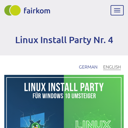
Skip
to
Togg
main
navig
content
Linux Install Party Nr. 4
GERMAN
ENGLISH