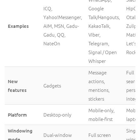
ICQ,
Google
HipCh
Yahoo!Messenger,
Talk/Hangouts,
Otalk,
AIM, MSN, Gadu-
KakaoTalk,
Zulip,
Examples
Gadu, QQ,
Viber,
Matte
NateOn
Telegram,
Let's 
Signal / Open
Rocke
Whisper
Message
Full te
actions,
search
New
Gadgets
mentions,
persis
features
stickers
integr
Mobile-only,
Mobil
Desktop-only
Platform
mobile-first
lapto
Single
Windowing
Dual-window
Full screen
wind
mode