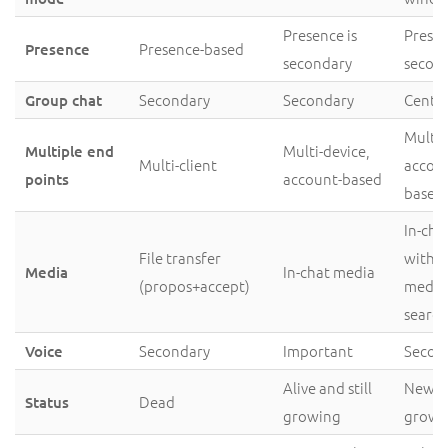
Presence is
Presen
Presence-based
Presence
secondary
secon
Secondary
Secondary
Centra
Group chat
Multi-
Multi-device,
Multiple end
Multi-client
accou
account-based
points
based
In-cha
File transfer
with li
In-chat media
Media
(propos+accept)
media
search
Secondary
Important
Secon
Voice
Alive and still
New a
Dead
Status
growing
growin