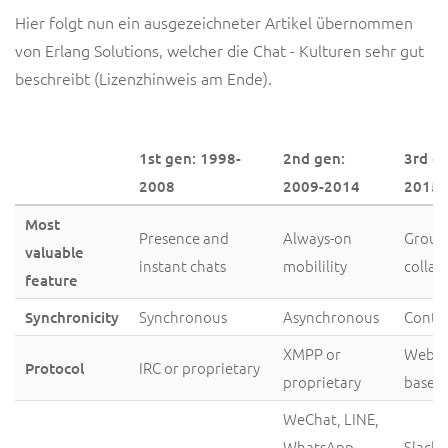
Hier folgt nun ein ausgezeichneter Artikel übernommen
von Erlang Solutions, welcher die Chat - Kulturen sehr gut
beschreibt (Lizenzhinweis am Ende).
1st gen: 1998-
2nd gen:
3rd g
2008
2009-2014
2015-.
Most
Presence and
Always-on
Group
valuable
instant chats
mobilility
collab
feature
Synchronous
Asynchronous
Conti
Synchronicity
XMPP or
Webso
IRC or proprietary
Protocol
proprietary
based
WeChat, LINE,
WhatsApp,
Slack,