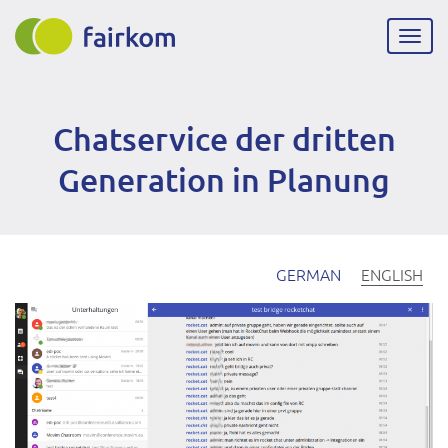
Skip
to
Togg
main
navig
content
Chatservice der dritten
Generation in Planung
GERMAN
ENGLISH