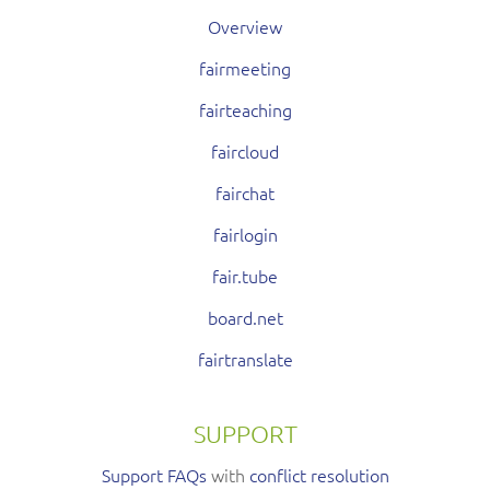
Overview
fairmeeting
fairteaching
faircloud
fairchat
fairlogin
fair.tube
board.net
fairtranslate
SUPPORT
Support FAQs
with
conflict resolution