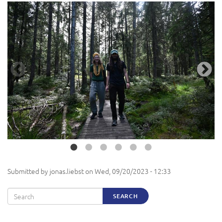
Submitted by
jonas.liebst
on
Wed, 09/20/2023 - 12:33
Search
SEARCH