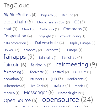
TagCloud
BigBlueButton
(4)
BigTech
(2)
Bildung
(2)
blockchain
(5)
CC
(3)
blockchain FairCoin
(2)
chat
(3)
Commons
(3)
Cloud
(2)
Collabora
(1)
Cooperation
(4)
Copyright
(1)
crowdfunding
(1)
Datenschutz
(4)
data protection
(1)
Display Europe
(2)
DSGVO
(2)
economy
(2)
erpnext
(1)
Europe
(1)
fairapps
(9)
fairchat
(4)
fairchains
(1)
fairmeeting
(9)
faircoin
(6)
fairlogin
(3)
fairteaching
(2)
fediverse
(1)
Festival
(2)
FOSDEM
(1)
job
(3)
hackathon
(1)
Jitsi Meet
(1)
Konferenz
(2)
matrix
(4)
kubernetes
(2)
Live-Chat
(2)
media
(1)
Messenger
(6)
Medien
(1)
Nachhaltigkeit
(1)
opensource
(24)
Open Source
(6)