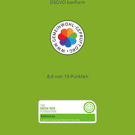
DSGVO konform
8,6 von 10 Punkten