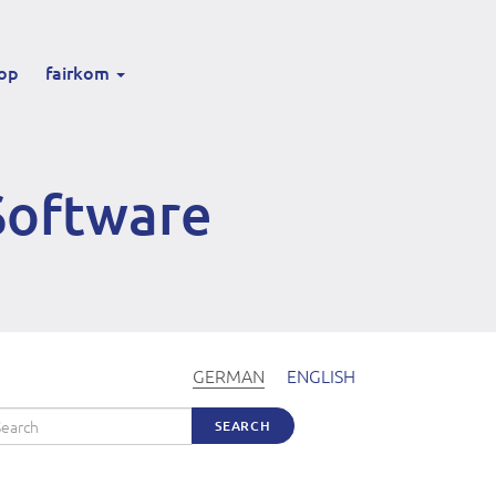
op
fairkom
 Software
GERMAN
ENGLISH
arch
SEARCH