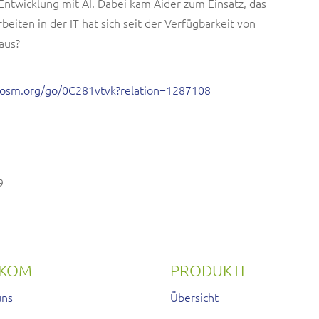
ntwicklung mit AI. Dabei kam Aider zum Einsatz, das
eiten in der IT hat sich seit der Verfügbarkeit von
 aus?
//osm.org/go/0C281vtvk?relation=1287108
9
RKOM
PRODUKTE
uns
Übersicht