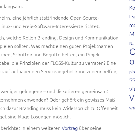
r langsam.
Ko
li
birn, eine jährlich stattfindende Open-Source-
ma
inux- und Freie-Software-Interessierte richtet.
M
ch, welche Rollen Branding, Design und Kommunikation
Na
 spielen sollten. Was macht einen guten Projektnamen
O
rben, Schriften und Begriffe helfen, ein Projekt
o
abei die Prinzipien der FLOSS-Kultur zu verraten? Eine
arauf aufbauenden Serviceangebot kann zudem helfen,
pit
S
vi
d weniger gelungene – und diskutieren gemeinsam:
V
Unternehmen anwenden? Oder gehört ein gewisses Maß
fach dazu? Branding muss kein Widerspruch zu Offenheit
we
get sind kluge Lösungen möglich.
t berichtet in einem weiteren
Vortrag
über seine