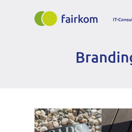
Direkt
Main
zum
IT-Consu
Inhalt
navigation
Branding