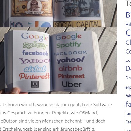
T
B
Bi
C
C
C
Co
D
Dr
er
fai
fa
Satz hören wir oft, wenn es darum geht, freie Software
n ins Gespräch zu bringen. Projekte wie OSMand,
fai
ueButton sind vielen Menschen bekannt – und doch
Fes
 Erscheinungsbilder sind erklärungsbedürftig,
ha