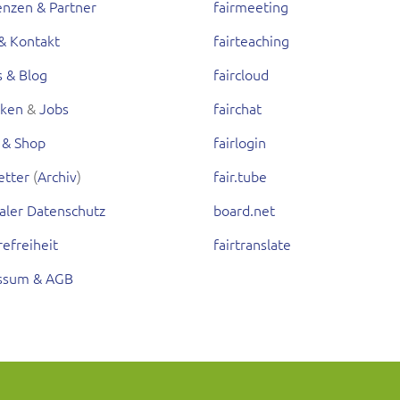
enzen & Partner
fairmeeting
& Kontakt
fairteaching
s & Blog
faircloud
rken
&
Jobs
fairchat
 & Shop
fairlogin
etter
(
Archiv
)
fair.tube
aler Datenschutz
board.net
refreiheit
fairtranslate
ssum & AGB