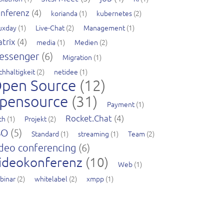
nferenz
(4)
korianda
(1)
kubernetes
(2)
nuxday
(1)
Live-Chat
(2)
Management
(1)
trix
(4)
media
(1)
Medien
(2)
essenger
(6)
Migration
(1)
chhaltigkeit
(2)
netidee
(1)
pen Source
(12)
pensource
(31)
Payment
(1)
Rocket.Chat
(4)
ch
(1)
Projekt
(2)
SO
(5)
Standard
(1)
streaming
(1)
Team
(2)
deo conferencing
(6)
ideokonferenz
(10)
Web
(1)
binar
(2)
whitelabel
(2)
xmpp
(1)