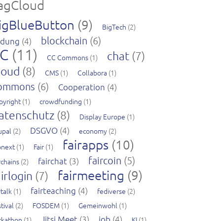
agCloud
igBlueButton
(9)
BigTech
(2)
blockchain
(6)
ldung
(4)
C
(11)
chat
(7)
CC Commons
(1)
loud
(8)
CMS
(1)
Collabora
(1)
ommons
(6)
Cooperation
(4)
pyright
(1)
crowdfunding
(1)
atenschutz
(8)
Display Europe
(1)
DSGVO
(4)
upal
(2)
economy
(2)
fairapps
(10)
pnext
(1)
Fair
(1)
faircoin
(5)
fairchat
(3)
rchains
(2)
fairmeeting
(9)
irlogin
(7)
fairteaching
(4)
rtalk
(1)
fediverse
(2)
tival
(2)
FOSDEM
(1)
Gemeinwohl
(1)
Jitsi Meet
(3)
job
(4)
ckathon
(1)
KI
(1)