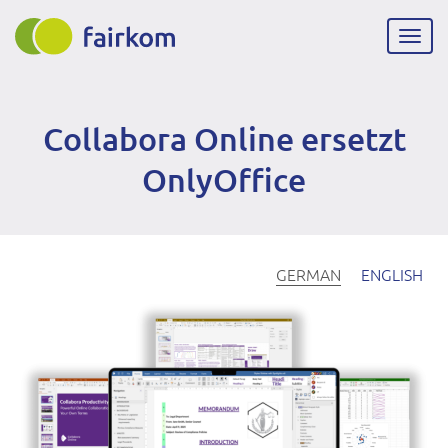
Direkt
zum
Navig
Inhalt
aktiv
Collabora Online ersetzt
OnlyOffice
GERMAN
ENGLISH