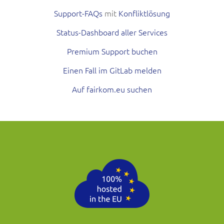
Support-FAQs
mit
Konfliktlösung
Status-Dashboard aller Services
Premium Support buchen
Einen Fall im GitLab melden
Auf fairkom.eu suchen