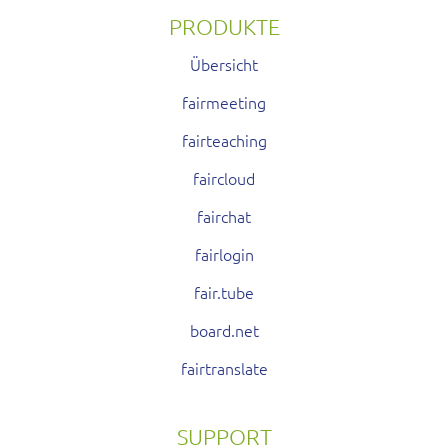
PRODUKTE
Übersicht
fairmeeting
fairteaching
faircloud
fairchat
fairlogin
fair.tube
board.net
fairtranslate
SUPPORT