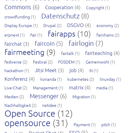
Commons
(6)
Cooperation
(4)
Copyright
(1)
Datenschutz
(8)
crowdfunding
(1)
DSGVO
(4)
Display Europe
(1)
Drupal
(2)
economy
(2)
fairapps
(10)
erpnext
(1)
Fair
(1)
fairchains
(2)
fairlogin
(7)
faircoin
(5)
fairchat
(3)
fairmeeting
(9)
fairteaching
(4)
fairtalk
(1)
fediverse
(2)
Festival
(2)
FOSDEM
(1)
Gemeinwohl
(1)
Jitsi Meet
(3)
job
(4)
hackathon
(1)
KI
(1)
Konferenz
(4)
korianda
(1)
kubernetes
(2)
linuxday
(1)
matrix
(4)
Live-Chat
(2)
Management
(1)
media
(1)
Messenger
(6)
Medien
(2)
Migration
(1)
Nachhaltigkeit
(2)
netidee
(1)
Open Source
(12)
opensource
(31)
Payment
(1)
pitch
(1)
SSO
(5)
Rocket.Chat
(4)