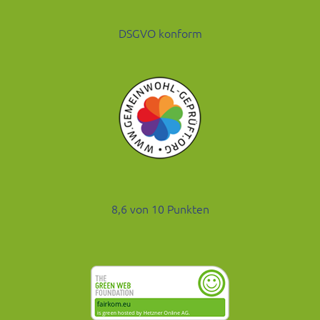
DSGVO konform
8,6 von 10 Punkten