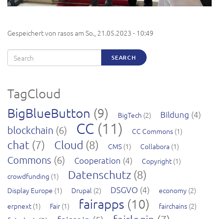
Gespeichert von
rasos
am
So., 21.05.2023 - 10:49
Search
SEARCH
TagCloud
BigBlueButton
(9)
Bildung
(4)
BigTech
(2)
CC
(11)
blockchain
(6)
CC Commons
(1)
chat
(7)
Cloud
(8)
CMS
(1)
Collabora
(1)
Commons
(6)
Cooperation
(4)
Copyright
(1)
Datenschutz
(8)
crowdfunding
(1)
DSGVO
(4)
Display Europe
(1)
Drupal
(2)
economy
(2)
fairapps
(10)
erpnext
(1)
Fair
(1)
fairchains
(2)