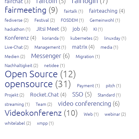
fairlogin
(7)
faircoin
(5)
fairchat
(3)
fairmeeting
(9)
fairteaching
(4)
fairtalk
(1)
fediverse
(2)
Festival
(2)
FOSDEM
(1)
Gemeinwohl
(1)
Jitsi Meet
(3)
job
(4)
hackathon
(1)
KI
(1)
Konferenz
(4)
korianda
(1)
kubernetes
(2)
linuxday
(1)
matrix
(4)
Live-Chat
(2)
Management
(1)
media
(1)
Messenger
(6)
Medien
(2)
Migration
(1)
Nachhaltigkeit
(2)
netidee
(1)
Open Source
(12)
opensource
(31)
Payment
(1)
pitch
(1)
SSO
(5)
Rocket.Chat
(4)
Projekt
(2)
Standard
(1)
video conferencing
(6)
streaming
(1)
Team
(2)
Videokonferenz
(10)
Web
(1)
webinar
(2)
whitelabel
(2)
xmpp
(1)