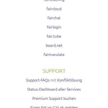
faircloud
fairchat
fairlogin
fair.tube
board.net
fairtranslate
SUPPORT
Support-FAQs
mit
Konfliktlösung
Status-Dashboard aller Services
Premium Support buchen
Einen Fall im GitLab melden