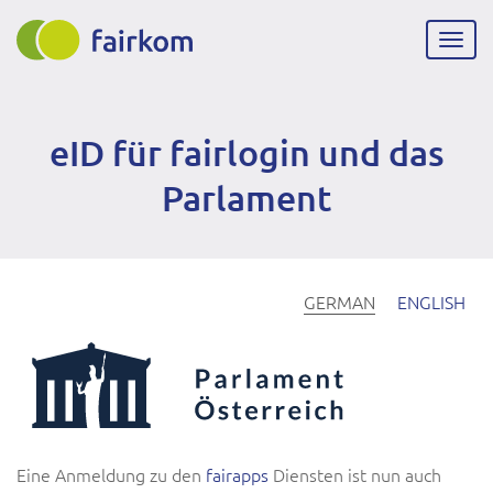
Direkt
zum
Navig
Inhalt
aktiv
eID für fairlogin und das
Parlament
GERMAN
ENGLISH
Eine Anmeldung zu den
fairapps
Diensten ist nun auch