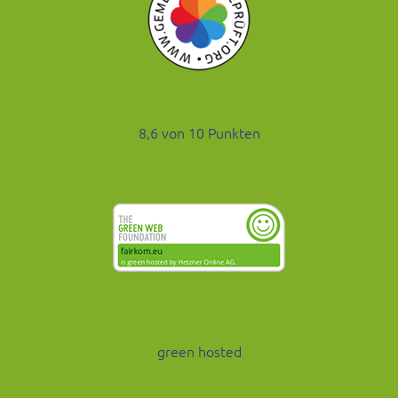
8,6 von 10 Punkten
green hosted