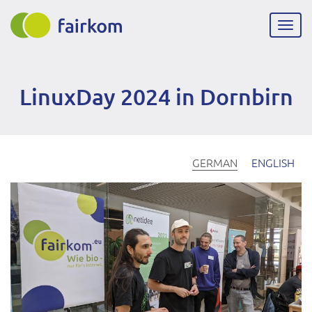
Direkt
zum
Navig
Inhalt
aktiv
LinuxDay 2024 in Dornbirn
GERMAN
ENGLISH