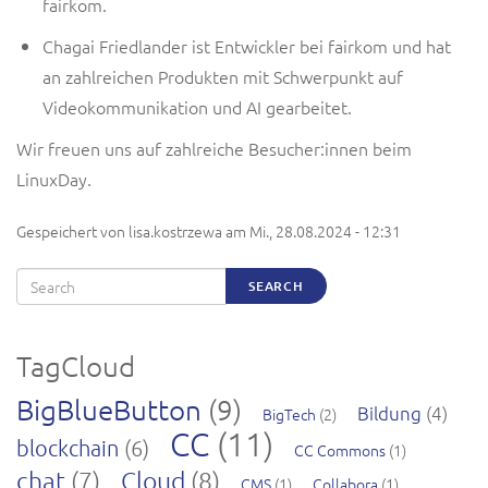
fairkom.
Chagai Friedlander ist Entwickler bei fairkom und hat
an zahlreichen Produkten
mit Schwerpunkt auf
Videokommunikation und AI
gearbeitet
.
Wir freuen uns auf zahlreiche Besucher:innen beim
LinuxDay.
Gespeichert von
lisa.kostrzewa
am
Mi., 28.08.2024 - 12:31
Search
SEARCH
TagCloud
BigBlueButton
(9)
Bildung
(4)
BigTech
(2)
CC
(11)
blockchain
(6)
CC Commons
(1)
chat
(7)
Cloud
(8)
CMS
(1)
Collabora
(1)