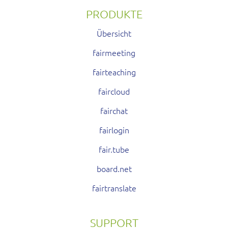
PRODUKTE
Übersicht
fairmeeting
fairteaching
faircloud
fairchat
fairlogin
fair.tube
board.net
fairtranslate
SUPPORT