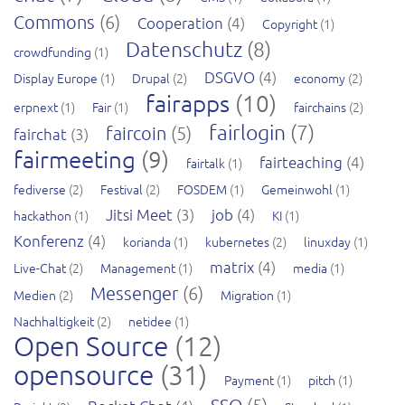
Commons
(6)
Cooperation
(4)
Copyright
(1)
Datenschutz
(8)
crowdfunding
(1)
DSGVO
(4)
Display Europe
(1)
Drupal
(2)
economy
(2)
fairapps
(10)
erpnext
(1)
Fair
(1)
fairchains
(2)
fairlogin
(7)
faircoin
(5)
fairchat
(3)
fairmeeting
(9)
fairteaching
(4)
fairtalk
(1)
fediverse
(2)
Festival
(2)
FOSDEM
(1)
Gemeinwohl
(1)
Jitsi Meet
(3)
job
(4)
hackathon
(1)
KI
(1)
Konferenz
(4)
korianda
(1)
kubernetes
(2)
linuxday
(1)
matrix
(4)
Live-Chat
(2)
Management
(1)
media
(1)
Messenger
(6)
Medien
(2)
Migration
(1)
Nachhaltigkeit
(2)
netidee
(1)
Open Source
(12)
opensource
(31)
Payment
(1)
pitch
(1)
SSO
(5)