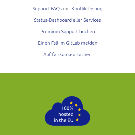
Support-FAQs
mit
Konfliktlösung
Status-Dashboard aller Services
Premium Support buchen
Einen Fall im GitLab melden
Auf fairkom.eu suchen