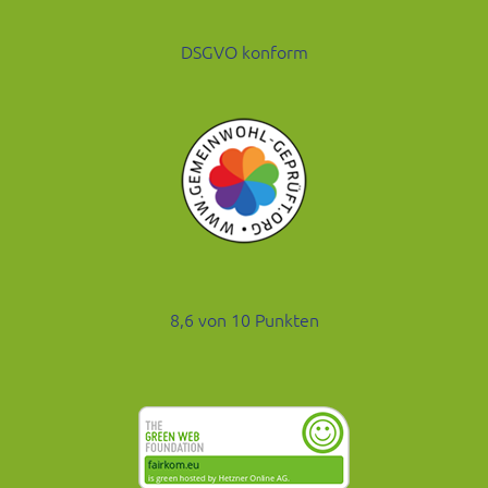
DSGVO konform
8,6 von 10 Punkten