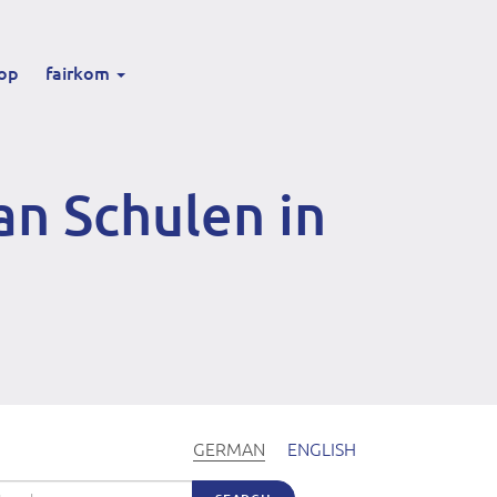
op
fairkom
an Schulen in
GERMAN
ENGLISH
arch