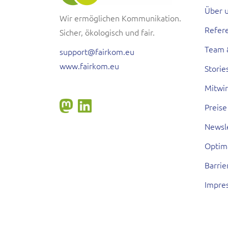
Über 
Wir ermöglichen Kommunikation.
Refer
Sicher, ökologisch und fair.
Team 
support@fairkom.eu
www.fairkom.eu
Storie
Mitwi
Preise
Newsl
Optim
Barrie
Impre