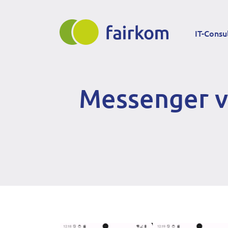
Direkt
Main
zum
IT-Consu
Inhalt
navigation
Messenger vo