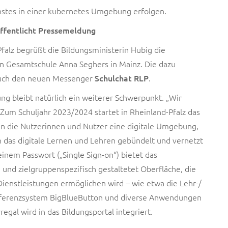
enstes in einer kubernetes Umgebung erfolgen.
öffentlicht Pressemeldung
Pfalz begrüßt die Bildungsministerin Hubig die
en Gesamtschule Anna Seghers in Mainz. Die dazu
auch den neuen Messenger
Schulchat RLP
.
ung bleibt natürlich ein weiterer Schwerpunkt. „Wir
Zum Schuljahr 2023/2024 startet in Rheinland-Pfalz das
ten die Nutzerinnen und Nutzer eine digitale Umgebung,
m das digitale Lernen und Lehren gebündelt und vernetzt
nem Passwort („Single Sign-on“) bietet das
 und zielgruppenspezifisch gestaltetet Oberfläche, die
ienstleistungen ermöglichen wird – wie etwa die Lehr-/
nferenzsystem BigBlueButton und diverse Anwendungen
egal wird in das Bildungsportal integriert.