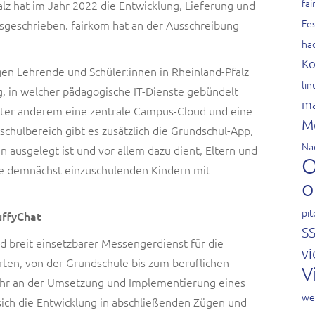
fai
lz hat im Jahr 2022 die Entwicklung, Lieferung und
Fes
geschrieben. fairkom hat an der Ausschreibung
ha
Ko
en Lehrende und Schüler:innen in Rheinland-Pfalz
li
g, in welcher pädagogische IT-Dienste gebündelt
ma
nter anderem eine zentrale Campus-Cloud und eine
M
chulbereich gibt es zusätzlich die Grundschul-App,
Na
 ausgelegt ist und vor allem dazu dient, Eltern und
O
e demnächst einzuschulenden Kindern mit
o
pit
uffyChat
S
d breit einsetzbarer Messengerdienst für die
vi
rten, von der Grundschule bis zum beruflichen
V
Jahr an der Umsetzung und Implementierung eines
we
sich die Entwicklung in abschließenden Zügen und