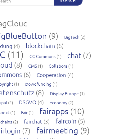
SEARCH
agCloud
igBlueButton
(9)
BigTech
(2)
blockchain
(6)
ldung
(4)
C
(11)
chat
(7)
CC Commons
(1)
loud
(8)
CMS
(1)
Collabora
(1)
ommons
(6)
Cooperation
(4)
pyright
(1)
crowdfunding
(1)
atenschutz
(8)
Display Europe
(1)
DSGVO
(4)
upal
(2)
economy
(2)
fairapps
(10)
pnext
(1)
Fair
(1)
faircoin
(5)
fairchat
(3)
rchains
(2)
fairmeeting
(9)
irlogin
(7)