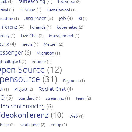
fairteaching
(4)
rtalk
(1)
fediverse
(2)
tival
(2)
FOSDEM
(1)
Gemeinwohl
(1)
Jitsi Meet
(3)
job
(4)
ckathon
(1)
KI
(1)
nferenz
(4)
korianda
(1)
kubernetes
(2)
nuxday
(1)
Live-Chat
(2)
Management
(1)
trix
(4)
media
(1)
Medien
(2)
essenger
(6)
Migration
(1)
chhaltigkeit
(2)
netidee
(1)
pen Source
(12)
pensource
(31)
Payment
(1)
Rocket.Chat
(4)
ch
(1)
Projekt
(2)
SO
(5)
Standard
(1)
streaming
(1)
Team
(2)
deo conferencing
(6)
ideokonferenz
(10)
Web
(1)
binar
(2)
whitelabel
(2)
xmpp
(1)