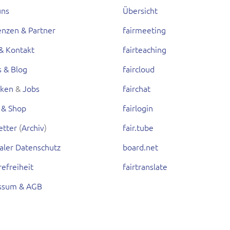
uns
Übersicht
enzen & Partner
fairmeeting
& Kontakt
fairteaching
s & Blog
faircloud
rken
&
Jobs
fairchat
 & Shop
fairlogin
etter
(
Archiv
)
fair.tube
aler Datenschutz
board.net
refreiheit
fairtranslate
ssum & AGB