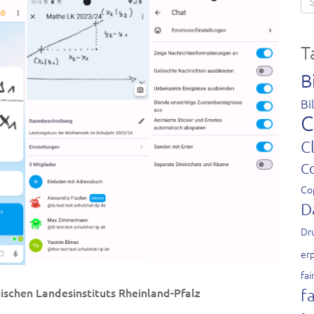
T
B
Bi
C
C
C
Co
D
Dr
er
fai
schen Landesinstituts Rheinland-Pfalz
fa