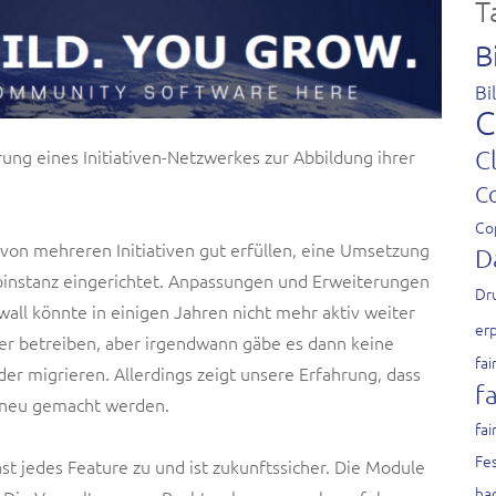
T
B
Bi
C
ng eines Initiativen-Netzwerkes zur Abbildung ihrer
C
C
Co
on mehreren Initiativen gut erfüllen, eine Umsetzung
D
instanz eingerichtet. Anpassungen und Erweiterungen
Dr
xwall könnte in einigen Jahren nicht mehr aktiv weiter
er
er betreiben, aber irgendwann gäbe es dann keine
fai
r migrieren. Allerdings zeigt unsere Erfahrung, dass
fa
e neu gemacht werden.
fai
Fes
ast jedes Feature zu und ist zukunftssicher. Die Module
ha