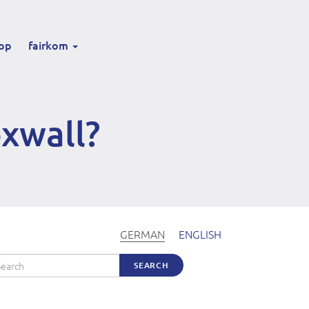
op
fairkom
xwall?
GERMAN
ENGLISH
arch
SEARCH