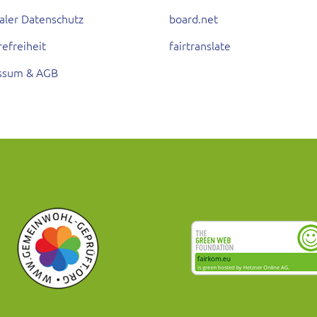
aler Datenschutz
board.net
refreiheit
fairtranslate
ssum & AGB