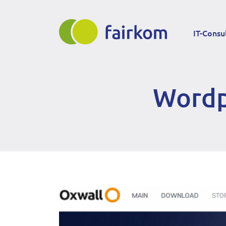
Direkt
Main
zum
IT-Consu
Inhalt
navigation
Wordp