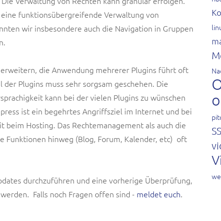
 Die Verwaltung von Rechten kann granular erfolgen.
Ko
 eine funktionsübergreifende Verwaltung von
li
nnten wir insbesondere auch die Navigation in Gruppen
ma
n.
M
 erweitern, die Anwendung mehrerer Plugins führt oft
Na
O
l der Plugins muss sehr sorgsam geschehen. Die
o
prachigkeit kann bei der vielen Plugins zu wünschen
ress ist ein begehrtes Angriffsziel im Internet und bei
pit
 beim Hosting. Das Rechtemanagement als auch die
S
 Funktionen hinweg (Blog, Forum, Kalender, etc) oft
vi
V
we
pdates durchzuführen und eine vorherige Überprüfung,
 werden. Falls noch Fragen offen sind -
meldet euch
.