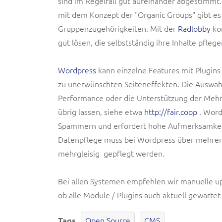
sind im Regelfall gut aufeinander abgestimmt.
mit dem Konzept der "Organic Groups" gibt es
Gruppenzugehörigkeiten. Mit der
Radlobby
ko
gut lösen, die selbstständig ihre Inhalte pflege
Wordpress
kann einzelne Features mit Plugins
zu unerwünschten Seiteneffekten. Die Auswah
Performance oder die Unterstützung der Mehrs
übrig lassen, siehe etwa
http://fair.coop
. Wordp
Spammern und erfordert hohe Aufmerksamkeit
Datenpflege muss bei Wordpress über mehrere
mehrgleisig gepflegt werden.
Bei allen Systemen empfehlen wir manuelle u
ob alle Module / Plugins auch aktuell gewartet
Open Source
CMS
Tags