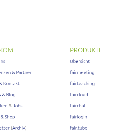
RKOM
PRODUKTE
uns
Übersicht
enzen & Partner
fairmeeting
& Kontakt
fairteaching
s & Blog
faircloud
rken
&
Jobs
fairchat
 & Shop
fairlogin
etter
(
Archiv
)
fair.tube