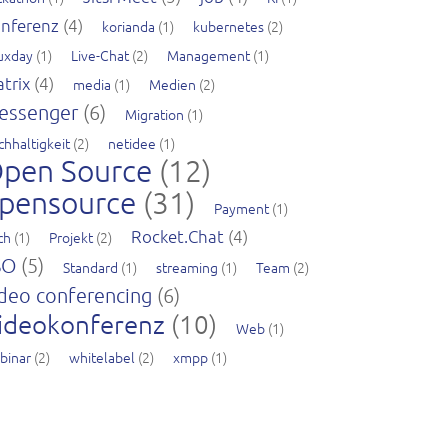
nferenz
(4)
korianda
(1)
kubernetes
(2)
nuxday
(1)
Live-Chat
(2)
Management
(1)
trix
(4)
media
(1)
Medien
(2)
essenger
(6)
Migration
(1)
chhaltigkeit
(2)
netidee
(1)
pen Source
(12)
pensource
(31)
Payment
(1)
Rocket.Chat
(4)
ch
(1)
Projekt
(2)
SO
(5)
Standard
(1)
streaming
(1)
Team
(2)
deo conferencing
(6)
ideokonferenz
(10)
Web
(1)
binar
(2)
whitelabel
(2)
xmpp
(1)