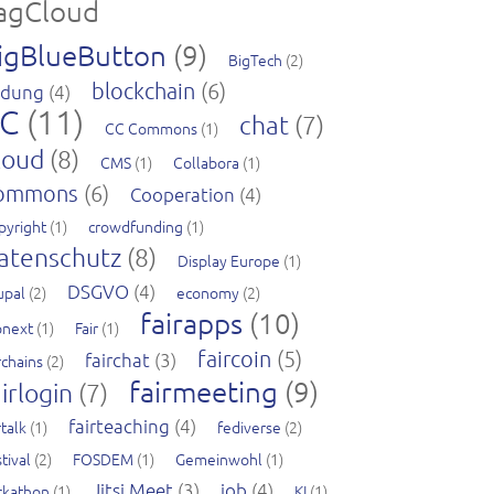
agCloud
igBlueButton
(9)
BigTech
(2)
blockchain
(6)
ldung
(4)
C
(11)
chat
(7)
CC Commons
(1)
loud
(8)
CMS
(1)
Collabora
(1)
ommons
(6)
Cooperation
(4)
pyright
(1)
crowdfunding
(1)
atenschutz
(8)
Display Europe
(1)
DSGVO
(4)
upal
(2)
economy
(2)
fairapps
(10)
pnext
(1)
Fair
(1)
faircoin
(5)
fairchat
(3)
rchains
(2)
fairmeeting
(9)
irlogin
(7)
fairteaching
(4)
rtalk
(1)
fediverse
(2)
tival
(2)
FOSDEM
(1)
Gemeinwohl
(1)
Jitsi Meet
(3)
job
(4)
ckathon
(1)
KI
(1)