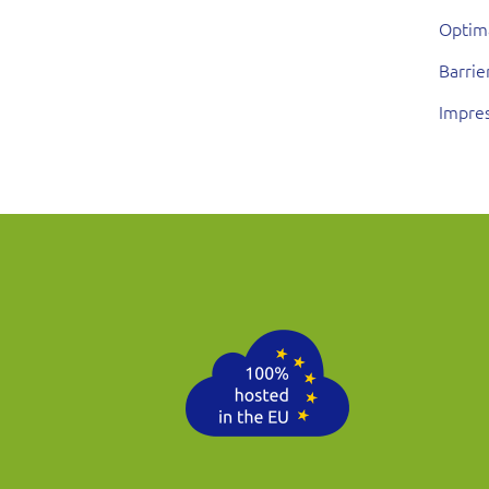
Optim
Barrie
Impre